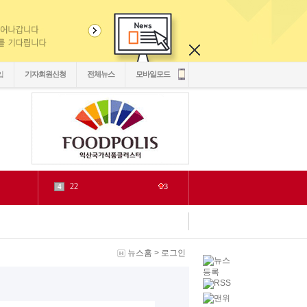
입
기자회원신청
전체뉴스
모바일모드
22
4
3
2030
5
1
6
2
源
7
1
泥
8
6
뉴스홈
>
로그인
二쇱감
9
2
紐⑦
10
2
cctv
1
1
LH
2
1