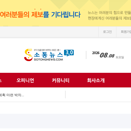
로그인
회원가
손'
 되찾는다...
 미래 해법 모색...
획 마련 박차...
 여름방학 추억 선...
강화...
 합동 캠페인 펼쳐...
 세계문화 잇다...
이웃사랑 실천...
한 여름나기 지원...