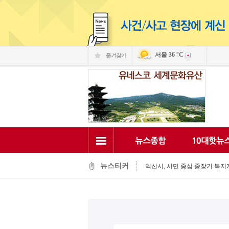
서울
36 °C
즐겨찾기
익산 민-관, K-문화도시 도약 '맞
익산, 머무는 농촌 관광으로 활력
전국 문화도시, 익산서 지속가능한
뉴스티커
익산시, 시민 중심 중장기 복지계
익산시립예술단, '예술아, 놀자'로
익산시, 고립가구 발굴·지원 역량
익산시, 8월 안전점검의 날 민관
익산글로벌문화관, 그림과 축제로
익산 '모현삼성치과', 나눔으로 
전북은행, 익산 취약계층의 시원