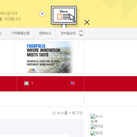
입
기자회원신청
전체뉴스
모바일모드
1
6
2
源
7
1
泥
8
5
二쇱감
9
2
紐⑦
10
2
뉴스홈
>
로그인
cctv
1
1
LH
2
1
chlwntjd
3
22
4
3