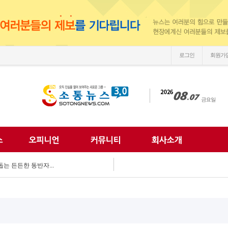
로그인
회원가
우뚝’...
다…'익산 시민아카데...
 어르신 안전 챙겨...
예방 총력...
는 든든한 동반자...
 예찰 '팔 걷어'...
마지를 만나다"...
시장, 폭염 속 ...
 함께...
나눔문화 확산 앞장...
우뚝’...