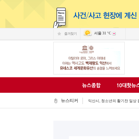
서울
31 °C
즐겨찾기
익산시, 동물 신약 개발 전진기지 ‘
시민과 함께 익산의 미래를 그리
김충영 의장, 폭염 속 경로당 찾아
익산시, 폭염 속 농업 현장 피해 
뉴스티커
익산시, 청소년의 활기찬 일상 돕
익산시-자율방재단, 폭염 대응 현장
익산 백제문화체험관 "성왕과 미
‘어르신들 건강을 지켜라’…최정호 
청년 자신감 회복·도전, 익산시가
초록우산 익산후원회·(주)미첼, 
익산시, 동물 신약 개발 전진기지 ‘