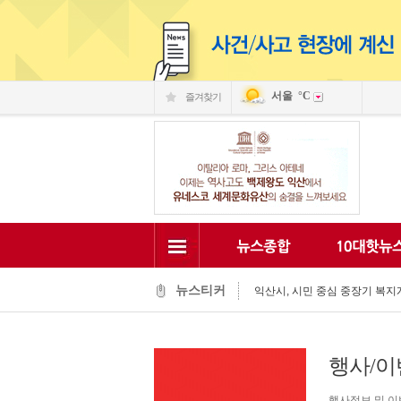
서울
°C
즐겨찾기
익산 민-관, K-문화도시 도약 '맞
익산, 머무는 농촌 관광으로 활력
전국 문화도시, 익산서 지속가능한
뉴스티커
익산시, 시민 중심 중장기 복지계
익산시립예술단, '예술아, 놀자'로
익산시, 고립가구 발굴·지원 역량
익산시, 8월 안전점검의 날 민관
행사/이
익산글로벌문화관, 그림과 축제로
익산 '모현삼성치과', 나눔으로 
전북은행, 익산 취약계층의 시원
행사정보 및 이