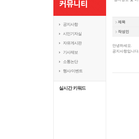
익산 민-관, K-문화도시 도약 '맞
제목
공지사항
작성인
시민기자실
자유게시판
안녕하세요.
공지사항입니다
기사제보
소통논단
행사/이벤트
실시간 키워드