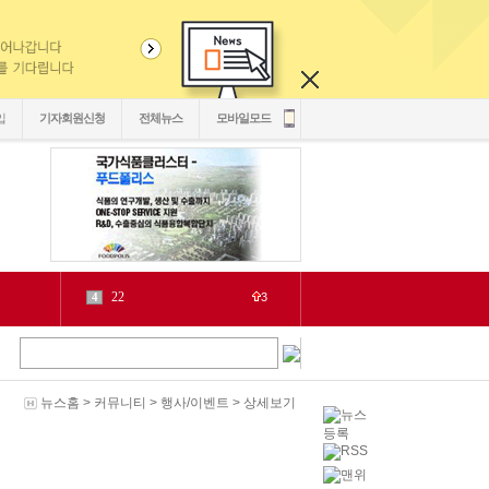
입
기자회원신청
전체뉴스
모바일모드
22
4
3
2030
5
1
6
2
源
7
1
泥
8
5
뉴스홈
>
커뮤니티
>
행사/이벤트
> 상세보기
二쇱감
9
2
紐⑦
10
2
cctv
1
1
LH
2
1