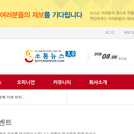
로그인
회원가
손'
 되찾는다...
 미래 해법 모색...
획 마련 박차...
 여름방학 추억 선...
강화...
 합동 캠페인 펼쳐...
벤트
 세계문화 잇다...
이웃사랑 실천...
한 여름나기 지원...
벤트 정보를 제공하여 드립니다. 생활의 즐거움을 함께 하세요.