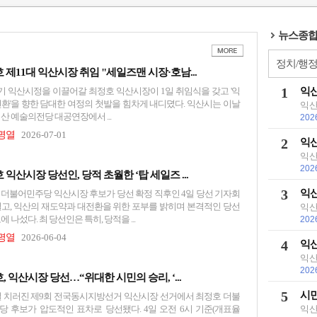
뉴스종합
정치/행
 제11대 익산시장 취임 "세일즈맨 시장·호남...
1
익산
9기 익산시정을 이끌어갈 최정호 익산시장이 1일 취임식을 갖고 '익
전환'을 향한 담대한 여정의 첫발을 힘차게 내디뎠다. 익산시는 이날
익산
산 예술의전당 대공연장에서 ...
202
정명열
2026-07-01
2
익산
익산
202
 익산시장 당선인, 당적 초월한 ‘탑 세일즈 ...
3
익산
 더불어민주당 익산시장 후보가 당선 확정 직후인 4일 당선 기자회
열고, 익산의 재도약과 대전환을 위한 포부를 밝히며 본격적인 당선
익산
에 나섰다. 최 당선인은 특히, 당적을 ...
202
정명열
2026-06-04
4
익산
익산
202
, 익산시장 당선…“위대한 시민의 승리, ‘...
5
시민
3일 치러진 제9회 전국동시지방선거 익산시장 선거에서 최정호 더불
당 후보가 압도적인 표차로 당선됐다. 4일 오전 6시 기준(개표율
익산