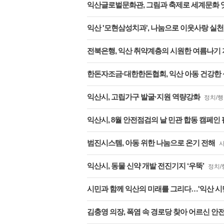
익산글로벌문화관, 그림과 축제로 세계문화 
익산 '모현삼성치과', 나눔으로 이웃사랑 실천
전북은행, 익산 취약계층의 시원한 여름나기
한돈자조금·대한한돈협회, 익산 아동 건강한 성
익산시, 고립가구 발굴·지원 역량강화
정치/
익산시, 8월 안전점검의 날 민관 합동 캠페인
범진시스템, 아동 위한 나눔으로 온기 전해
익산시, 동물 신약 개발 전진기지 ‘우뚝’
정치/
시민과 함께 익산의 미래를 그리다…'익산 시민
김충영 의장, 폭염 속 경로당 찾아 어르신 안