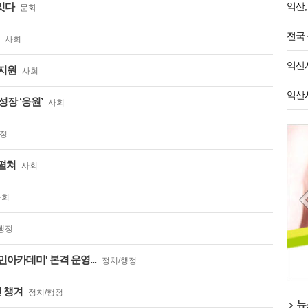
잇다
익산,
문화
전국 
사회
익산시
 지원
사회
익산시
장 ‘응원’
사회
행정
 펼쳐
사회
사회
행정
아카데미' 본격 운영...
정치/행정
전 챙겨
정치/행정
뉴