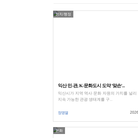
정치/행정
익산 민-관, K-문화도시 도약 '맞손'...
익산시가 지역 역사·문화 자원의 가치를 널리
지속 가능한 관광 생태계를 구...
2026
정명열
문화