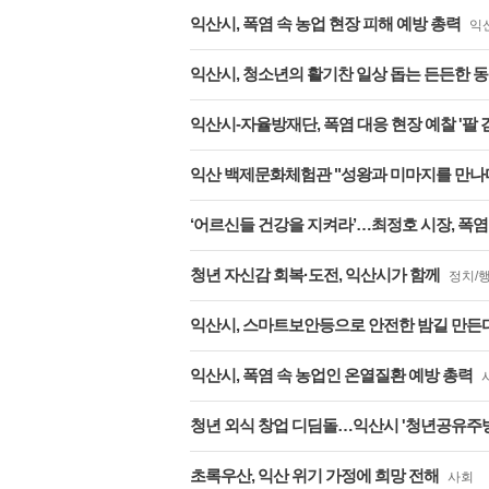
익산시, 폭염 속 농업 현장 피해 예방 총력
익
익산시, 청소년의 활기찬 일상 돕는 든든한 
익산시-자율방재단, 폭염 대응 현장 예찰 '팔 
익산 백제문화체험관 "성왕과 미마지를 만나
‘어르신들 건강을 지켜라’…최정호 시장, 폭염 속
청년 자신감 회복·도전, 익산시가 함께
정치/
익산시, 스마트보안등으로 안전한 밤길 만든
익산시, 폭염 속 농업인 온열질환 예방 총력
청년 외식 창업 디딤돌…익산시 '청년공유주방
초록우산, 익산 위기 가정에 희망 전해
사회