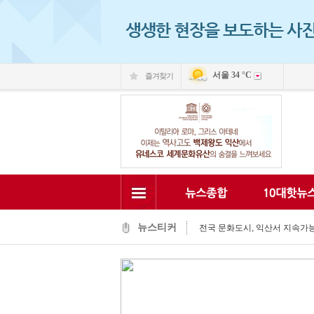
서울
34 °C
즐겨찾기
익산 민-관, K-문화도시 도약 '맞
익산, 머무는 농촌 관광으로 활력
뉴스티커
전국 문화도시, 익산서 지속가능한
익산시, 시민 중심 중장기 복지계
익산시립예술단, '예술아, 놀자'로
익산시, 고립가구 발굴·지원 역량
익산시, 8월 안전점검의 날 민관
익산글로벌문화관, 그림과 축제로
익산 '모현삼성치과', 나눔으로 