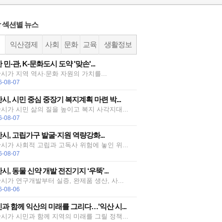
 섹션별 뉴스
정
익산경제
사회
문화
교육
생활정보
 민-관, K-문화도시 도약 '맞손'...
시가 지역 역사·문화 자원의 가치를...
6-08-07
시, 시민 중심 중장기 복지계획 마련 박...
시가 시민 삶의 질을 높이고 복지 사각지대...
6-08-07
시, 고립가구 발굴·지원 역량강화...
시가 사회적 고립과 고독사 위험에 놓인 위...
6-08-07
시, 동물 신약 개발 전진기지 ‘우뚝’...
시가 연구개발부터 실증, 완제품 생산, 사...
6-08-06
과 함께 익산의 미래를 그리다…'익산 시...
시가 시민과 함께 지역의 미래를 그릴 정책...