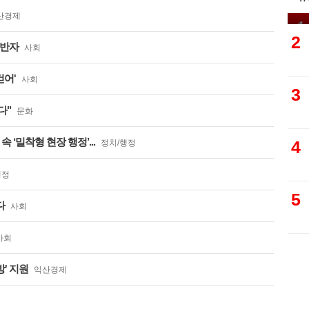
“
산경제
1
2
동반자
사회
걷어'
사회
3
다"
문화
 ‘밀착형 현장 행정’...
4
정치/행정
행정
5
다
사회
사회
' 지원
익산경제