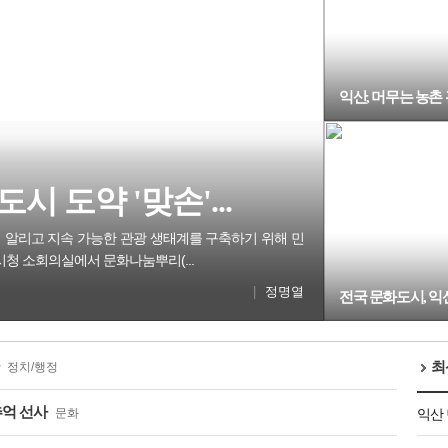
한 여름나기 지원...
손'
익산, 머무는 농촌 
시 도약 '맞손'...
 알리고 지속 가능한 관광 생태계를 구축하기 위해 민
시청 소회의실에서 문화나눔뿌리(...
|
정명열
전국 문화도시, 익
최
정치/행정
추억 선사
문화
익산 