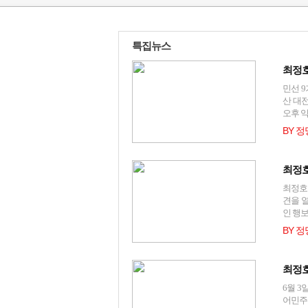
특집뉴스
최정호
민선 
산 대
오후 익
BY 
최정호
최정호
견을 
인 행보
BY 
최정호
6월 
어민주