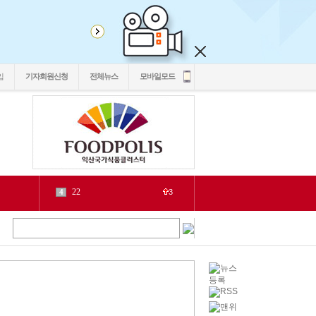
입
기자회원신청
전체뉴스
모바일모드
22
4
3
2030
5
1
6
2
源
7
1
泥
8
6
二쇱감
9
2
紐⑦
10
2
cctv
1
1
LH
2
1