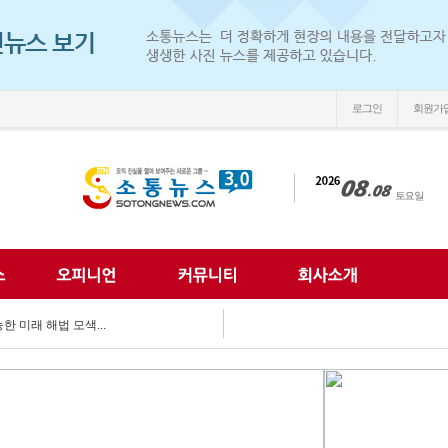
로그인
회원가
손'
 되찾는다...
 미래 해법 모색...
획 마련 박차...
 여름방학 추억 선...
강화...
 합동 캠페인 펼쳐...
 세계문화 잇다...
이웃사랑 실천...