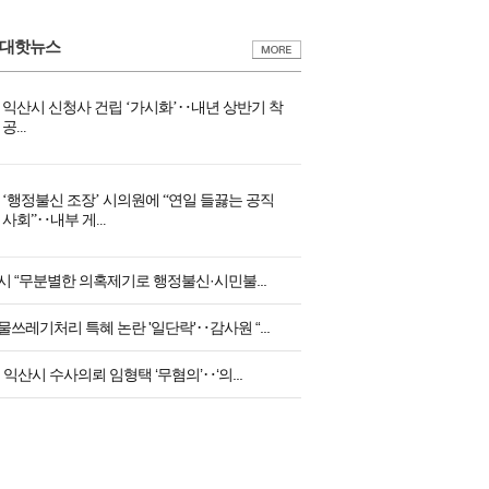
0대핫뉴스
익산시 신청사 건립 ‘가시화’‥내년 상반기 착
공...
‘행정불신 조장’ 시의원에 “연일 들끓는 공직
사회”‥내부 게...
시 “무분별한 의혹제기로 행정불신·시민불...
쓰레기처리 특혜 논란 '일단락'‥감사원 “...
 익산시 수사의뢰 임형택 ‘무혐의’‥‘의...