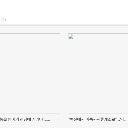
니다.
나눔을 명예의 전당에 기리다'…...
"여산에서 미륵사지휴게소로"…익...