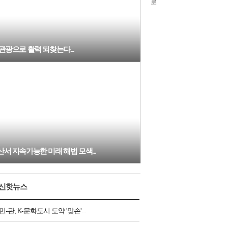
chlwntjd
3
관광으로 활력 되찾는다...
산서 지속가능한 미래 해법 모색...
신핫뉴스
민-관, K-문화도시 도약 '맞손'...