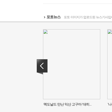
포토뉴스
포토 이미지가 업로드된 뉴스기사입
맥도날드 만난 익산 고구마 ‘대히...
'