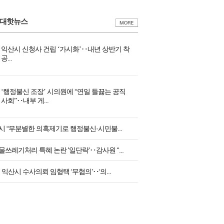
0대핫뉴스
익산시 신청사 건립 ‘가시화’‥내년 상반기 착
공...
‘행정불신 조장’ 시의원에 “연일 들끓는 공직
사회”‥내부 게...
시 “무분별한 의혹제기로 행정불신·시민불...
쓰레기처리 특혜 논란 '일단락'‥감사원 “...
 익산시 수사의뢰 임형택 ‘무혐의’‥‘의...