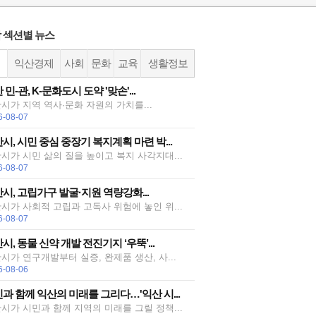
 섹션별 뉴스
정
익산경제
사회
문화
교육
생활정보
 민-관, K-문화도시 도약 '맞손'...
시가 지역 역사·문화 자원의 가치를...
6-08-07
시, 시민 중심 중장기 복지계획 마련 박...
시가 시민 삶의 질을 높이고 복지 사각지대...
6-08-07
시, 고립가구 발굴·지원 역량강화...
시가 사회적 고립과 고독사 위험에 놓인 위...
6-08-07
시, 동물 신약 개발 전진기지 ‘우뚝’...
시가 연구개발부터 실증, 완제품 생산, 사...
6-08-06
과 함께 익산의 미래를 그리다…'익산 시...
시가 시민과 함께 지역의 미래를 그릴 정책...