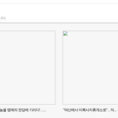
니다.
나눔을 명예의 전당에 기리다'…...
"여산에서 미륵사지휴게소로"…익...