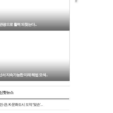
2030
5
관광으로 활력 되찾는다...
산서 지속가능한 미래 해법 모색...
신핫뉴스
민-관, K-문화도시 도약 '맞손'...