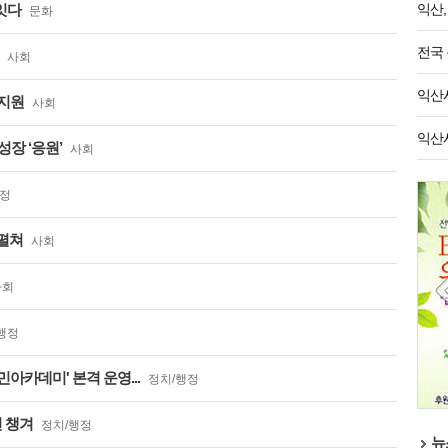
잇다
익산,
문화
전국 
사회
익산시
 지원
사회
익산시
장 ‘응원’
사회
행정
 펼쳐
사회
사회
행정
아카데미' 본격 운영...
정치/행정
전 챙겨
정치/행정
뉴