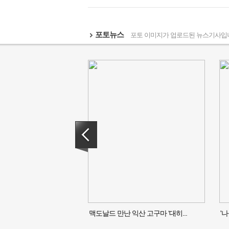
포토뉴스
포토 이미지가 업로드된 뉴스기사입
맥도날드 만난 익산 고구마 ‘대히...
'