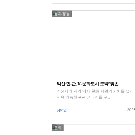
정치/행정
익산 민-관, K-문화도시 도약 '맞손'...
익산시가 지역 역사·문화 자원의 가치를 널리
지속 가능한 관광 생태계를 구...
2026
정명열
문화