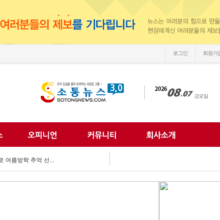
로그인
회원가
손'
 되찾는다...
 미래 해법 모색...
획 마련 박차...
 여름방학 추억 선...
강화...
 합동 캠페인 펼쳐...
 세계문화 잇다...
이웃사랑 실천...
한 여름나기 지원...
손'