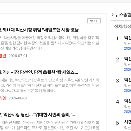
뉴스종합
정치/행
 제11대 익산시장 취임 "세일즈맨 시장·호남...
1
익산
9기 익산시정을 이끌어갈 최정호 익산시장이 1일 취임식을 갖고 '익
전환'을 향한 담대한 여정의 첫발을 힘차게 내디뎠다. 익산시는 이날
익산
산 예술의전당 대공연장에서 ...
202
정명열
2026-07-01
2
익산
익산
202
 익산시장 당선인, 당적 초월한 ‘탑 세일즈 ...
3
익산
 더불어민주당 익산시장 후보가 당선 확정 직후인 4일 당선 기자회
열고, 익산의 재도약과 대전환을 위한 포부를 밝히며 본격적인 당선
익산
에 나섰다. 최 당선인은 특히, 당적을 ...
202
정명열
2026-06-04
4
익산
익산
202
, 익산시장 당선…“위대한 시민의 승리, ‘...
5
시민
3일 치러진 제9회 전국동시지방선거 익산시장 선거에서 최정호 더불
당 후보가 압도적인 표차로 당선됐다. 4일 오전 6시 기준(개표율
익산