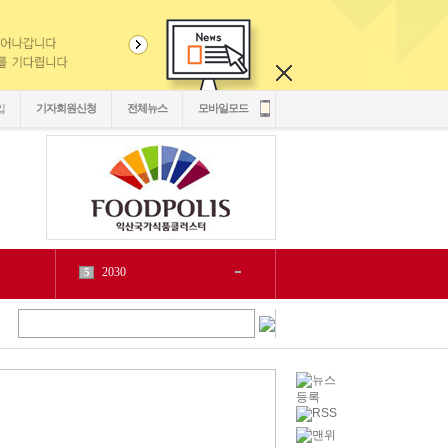
입
기자회원신청
전체뉴스
모바일모드
1
6
2
源
7
1
泥
8
5
二쇱감
9
2
紐⑦
10
2
cctv
1
1
LH
2
1
chlwntjd
3
22
4
3