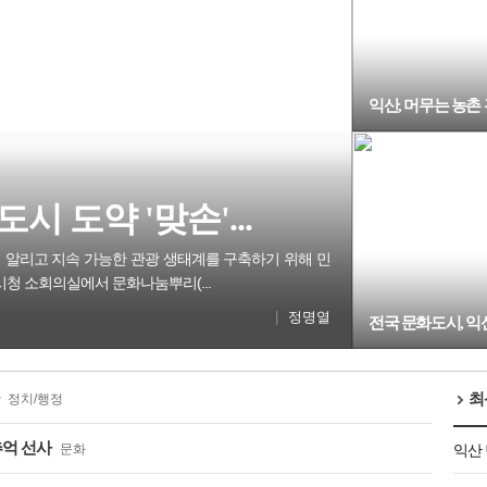
익산, 머무는 농촌 
시 도약 '맞손'...
 알리고 지속 가능한 관광 생태계를 구축하기 위해 민
시청 소회의실에서 문화나눔뿌리(...
|
정명열
전국 문화도시, 익
최
정치/행정
추억 선사
문화
익산 