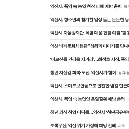
익산시, 폭염 속 농업 현장 피해 예방 총력
익
익산시, 청소년의 활기찬 일상 돕는 든든한 
익산시-자율방재단, 폭염 대응 현장 예찰 '팔 
익산 백제문화체험관 "성왕과 미마지를 만나
‘어르신들 건강을 지켜라’…최정호 시장, 폭염 속
청년 자신감 회복·도전, 익산시가 함께
정치/
익산시, 스마트보안등으로 안전한 밤길 만든
익산시, 폭염 속 농업인 온열질환 예방 총력
청년 외식 창업 디딤돌…익산시 '청년공유주방
초록우산, 익산 위기 가정에 희망 전해
사회