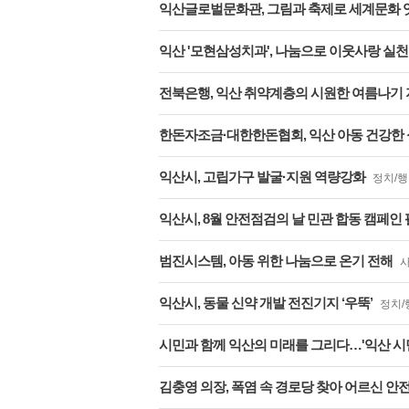
익산글로벌문화관, 그림과 축제로 세계문화 
익산 '모현삼성치과', 나눔으로 이웃사랑 실천
전북은행, 익산 취약계층의 시원한 여름나기
한돈자조금·대한한돈협회, 익산 아동 건강한 성
익산시, 고립가구 발굴·지원 역량강화
정치/
익산시, 8월 안전점검의 날 민관 합동 캠페인
범진시스템, 아동 위한 나눔으로 온기 전해
익산시, 동물 신약 개발 전진기지 ‘우뚝’
정치/
시민과 함께 익산의 미래를 그리다…'익산 시민
김충영 의장, 폭염 속 경로당 찾아 어르신 안