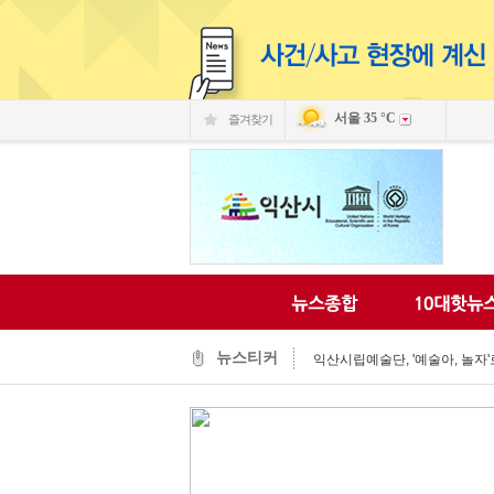
서울
35 °C
즐겨찾기
익산 민-관, K-문화도시 도약 '맞
익산, 머무는 농촌 관광으로 활력
전국 문화도시, 익산서 지속가능한
익산시, 시민 중심 중장기 복지계
뉴스티커
익산시립예술단, '예술아, 놀자'로
익산시, 고립가구 발굴·지원 역량
익산시, 8월 안전점검의 날 민관
익산글로벌문화관, 그림과 축제로
익산 '모현삼성치과', 나눔으로 
전북은행, 익산 취약계층의 시원
익산 민-관, K-문화도시 도약 '맞