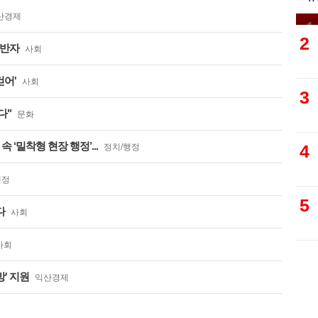
농
산경제
1
2
동반자
사회
걷어'
사회
3
다"
문화
 ‘밀착형 현장 행정’...
4
정치/행정
행정
5
다
사회
사회
' 지원
익산경제