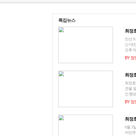
특집뉴스
최정호
민선 
산 대
오후 익
BY 
최정호
최정호
견을 
인 행보
BY 
최정호
6월 
어민주