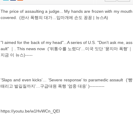
The price of assaulting a judge... My hands are frozen with my mouth
covered. ​ (판사 폭행의 대가…입마개에 손도 꽁꽁 | 뉴스A)
"I aimed for the back of my head"...A series of U.S. "Don't ask me, ass
ault" ｜. This news now ​ ('뒤통수를 노렸다'…미국 잇단 '묻지마 폭행'｜
지금 이 뉴스)-----
‘Slaps and even kicks’… ‘Severe response’ to paramedic assault ​ (‘뺨
때리고 발길질까지’…구급대원 폭행 ‘엄중 대응’ )----------
https://youtu.be/w1HvWCn_QEI