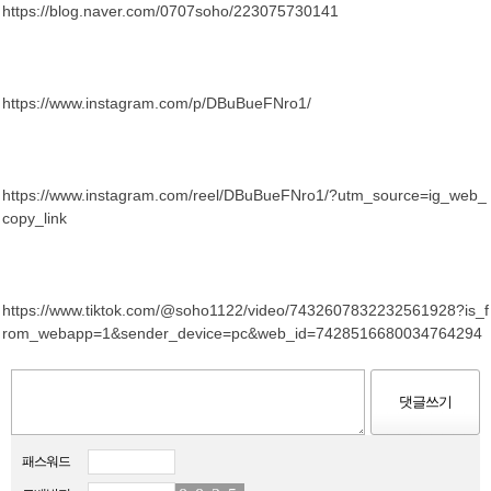
https://blog.naver.com/0707soho/223075730141
https://www.instagram.com/p/DBuBueFNro1/
https://www.instagram.com/reel/DBuBueFNro1/?utm_source=ig_web_
copy_link
https://www.tiktok.com/@soho1122/video/7432607832232561928?is_f
rom_webapp=1&sender_device=pc&web_id=7428516680034764294
패스워드