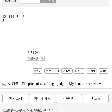
8
9
8
4
3
9
5
4
도배방지
121.144.***.13
.....
5
13:54:24
이전글 :
The price of assaulting a judge... My hands are frozen with my mouth covered. ​ (판사 폭행의 대가…입마개에 손도 꽁
회사소개
마이페이지
커뮤니티
PC모드
상호명:(유)소통뉴스 / 사업자번호 : 403-81-42187