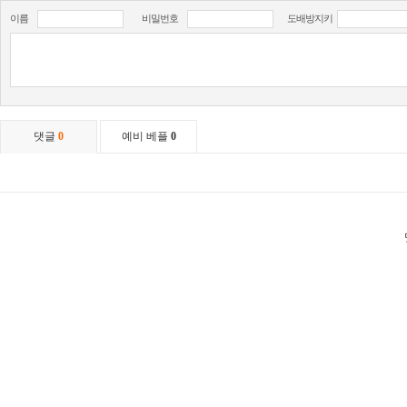
이름
비밀번호
도배방지키
댓글
0
예비 베플
0