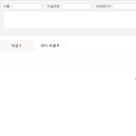
이름
비밀번호
도배방지키
댓글
0
예비 베플
0