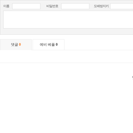
이름
비밀번호
도배방지키
댓글
0
예비 베플
0