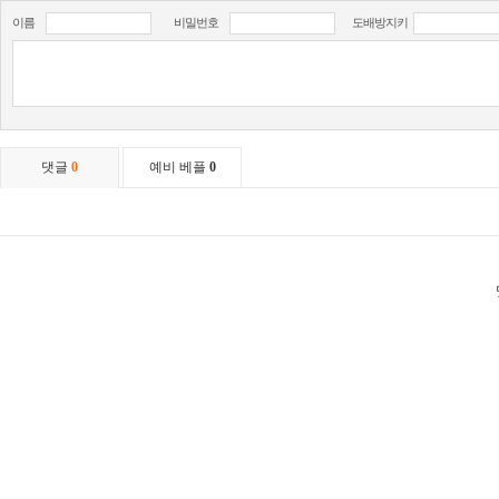
이름
비밀번호
도배방지키
댓글
0
예비 베플
0