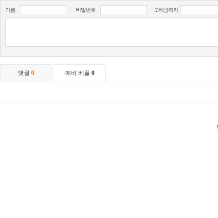
이름
비밀번호
도배방지키
댓글
0
예비 베플
0