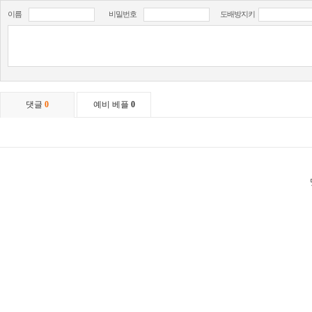
이름
비밀번호
도배방지키
댓글
0
예비 베플
0