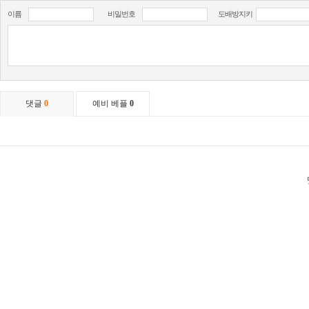
이름
비밀번호
도배방지키
댓글
0
예비 베플
0