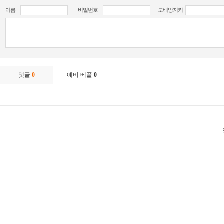
이름
비밀번호
도배방지키
댓글
0
예비 베플
0