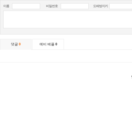
이름
비밀번호
도배방지키
댓글
0
예비 베플
0