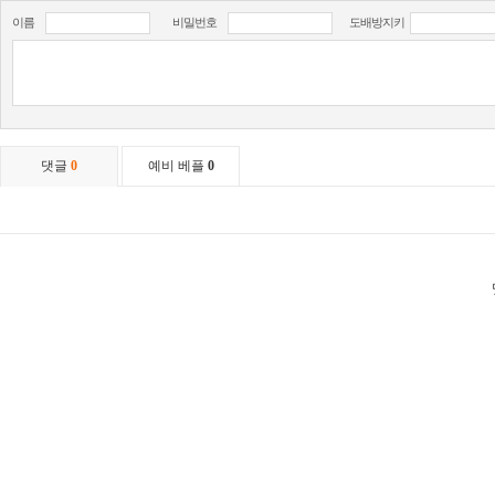
이름
비밀번호
도배방지키
댓글
0
예비 베플
0