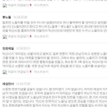
댓글의 댓글달기
0
리스트보기
李노들
11.24 22:20
말로만 노들이를 아낄 것이 아니라 성(姓)이라도 하나 붙여줘야 할 것이라고 생각합
습니다. [노들이]라고 한다고 하니까 [노들李 = 李노들]! 노들이의 관사에 대리석
션을 익산시청 홈페이지에 만들어서 익산시민과 대한민국 국민 누구나 노들이의 근황
댓글의 댓글달기
0
리스트보기
안전제일
11.24 22:11
익산시가 '의미있는 선물'이라고 말하고, 일부 언론이 '귀한 손님'이라고 표현한 노
고를 막을 수 있는 대책을 만들어야 할 것이다. 그래서 하는 말인데, 노들이가 거처
전한 곳으로 대피시키기 위한 행동지침을 만들고, 최소한 주 1회 정도는 익산시장 
'의미있고 소중한 선물, 귀한 손님'으로 세상의 관심을 받고 있는 노들이를 보살피는
댓글의 댓글달기
0
리스트보기
세상만사
11.24 17:26
소중한 천연기념물 곰솔이 갔습니다. 참 안타깝기 그지 없습니다. 하지만 세상의 이치
님'이 익산에 오셨습니다. 오히려 곰솔보다 더 의미있는 기념물이 아닌가 하고 조
은 시장님을 중심으로 노들님의 안녕과 만수무강에 만전을 기합시다. 한 가지 아쉬운
지 알 수 없다는 것입니다. '익산의 진객'이신 '노들'님 정도로 관심을 가졌는지 
또는 문화관광부서에게 맡겨서 다시는 우리 익산에서 곰솔의 전철을 밟는 비극이 