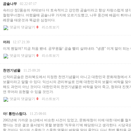
곰솔나무
02.22 07:17
속리산 정2품송의 자태보다 더 토속적이고 강인한 곰솔이라고 항상 자랑스럽게 생
철렁무너졌다. 어렸을때 곰솔나무 가지에 오르기도했고, 나무 중간에 배꼽이 튀어나
례문을 태운것과 똑같은 심정이다.
댓글의 댓글달기
0
리스트보기
어라
12.17 21:39
이게 뭔일여? 지금 처음 봤네. 공무원들! 곰솔 빨리 살려내라. "냉큼" 이게 말이 되는
댓글의 댓글달기
0
리스트보기
천연기념물
11.25 09:20
신작리곰솔은 전라북도에서 지정한 천연기념물이 아니고 대한민국 문화재청에서 지
보물이라고 말할 수 있다. 익산시의 관리부실로 인해 대한민국의 보물이 벼락을 맞아
해도 과언이 아닌 것이다. 대한민국의 천연기념물은 벼락을 맞아 죽고, 청와대 진돗
연 무어라 표현할 수 있을 것인가.
댓글의 댓글달기
0
리스트보기
아! 통탄스럽다.
11.25 09:01
2002년에 가까운 논산에서 비슷한 사건이 있었고, 문화재청이 이에 대한 대비를 철
했다는 것은 결코 용서받지 못할 분명한 '직무유기'에 해당된다고 생각한다. 시당국
할 것이다. 익산의 소중하고 소중한 명물이 벼락을 맞아 죽었다. 다시 한번 통탄을 금