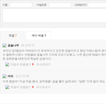
이름
비밀번호
도배방지키
댓글
7
예비 베플
5
곰솔나무
02.22 07:17
속리산 정2품송의 자태보다 더 토속적이고 강인한 곰솔이라고 항상 자랑스럽게 생
이 철렁무너졌다. 어렸을때 곰솔나무 가지에 오르기도했고, 나무 중간에 배꼽이 튀
준 숭례문을 태운것과 똑같은 심정이다.
댓글의 댓글달기
0
리스트보기
어라
12.17 21:39
이게 뭔일여? 지금 처음 봤네. 공무원들! 곰솔 빨리 살려내라. "냉큼" 이게 말이 되는
댓글의 댓글달기
0
리스트보기