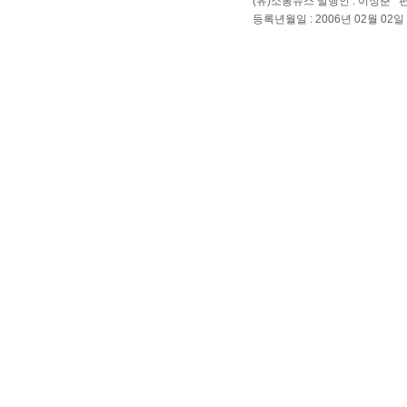
(유)소통뉴스 발행인 : 이성춘 
등록년월일 : 2006년 02월 02일 Cop