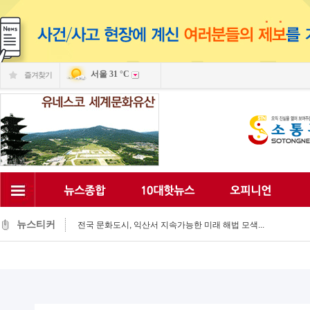
서울
31 °C
즐겨찾기
익산 민-관, K-문화도시 도약 '맞손'
익산, 머무는 농촌 관광으로 활력 되찾는다...
뉴스티커
전국 문화도시, 익산서 지속가능한 미래 해법 모색...
익산시, 시민 중심 중장기 복지계획 마련 박차...
익산시립예술단, '예술아, 놀자'로 여름방학 추억 선...
익산시, 고립가구 발굴·지원 역량강화...
익산시, 8월 안전점검의 날 민관 합동 캠페인 펼쳐...
익산글로벌문화관, 그림과 축제로 세계문화 잇다...
익산 '모현삼성치과', 나눔으로 이웃사랑 실천...