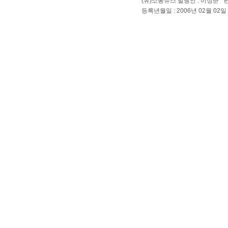
(유)소통뉴스 발행인 : 이성춘 
등록년월일 : 2006년 02월 02일 Cop