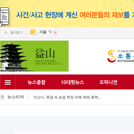
서울
°C
즐겨찾기
익산시, 동물 신약 개발 전진기지 ‘우뚝’...
시민과 함께 익산의 미래를 그리다…'익산 시민아카데...
김충영 의장, 폭염 속 경로당 찾아 어르신 안전 챙겨...
익산시, 폭염 속 농업 현장 피해 예방 총력...
뉴스티커
익산시, 청소년의 활기찬 일상 돕는 든든한 동반자...
익산시-자율방재단, 폭염 대응 현장 예찰 '팔 걷어'...
익산 백제문화체험관 "성왕과 미마지를 만나다"...
‘어르신들 건강을 지켜라’…최정호 시장, 폭염 속 ...
청년 자신감 회복·도전, 익산시가 함께...
초록우산 익산후원회·(주)미첼, 나눔문화 확산 앞장...