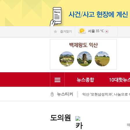
서울
35 °C
즐겨찾기
익산 민-관, K-문화도시 도약 '맞
익산, 머무는 농촌 관광으로 활력
전국 문화도시, 익산서 지속가능한
익산시, 시민 중심 중장기 복지계
익산시립예술단, '예술아, 놀자'로
익산시, 고립가구 발굴·지원 역량
익산시, 8월 안전점검의 날 민관
익산글로벌문화관, 그림과 축제로
뉴스티커
익산 '모현삼성치과', 나눔으로 
전북은행, 익산 취약계층의 시원
익산 민-관, K-문화도시 도약 '맞
도의원
해