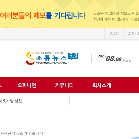
로그인
회원가
손'
 되찾는다...
 미래 해법 모색...
획 마련 박차...
 여름방학 추억 선...
강화...
 합동 캠페인 펼쳐...
 세계문화 잇다...
이웃사랑 실천...
한 여름나기 지원...
손'
당섹션에 뉴스가 없습니다