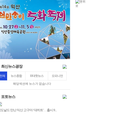
紐⑦
10
2
최신뉴스광장
전체
뉴스종합
10대핫뉴스
오피니언
해당섹션에 뉴스가 없습니다
포토뉴스
도날드 만난 익산 고구마 ‘대히트’…출시 9...