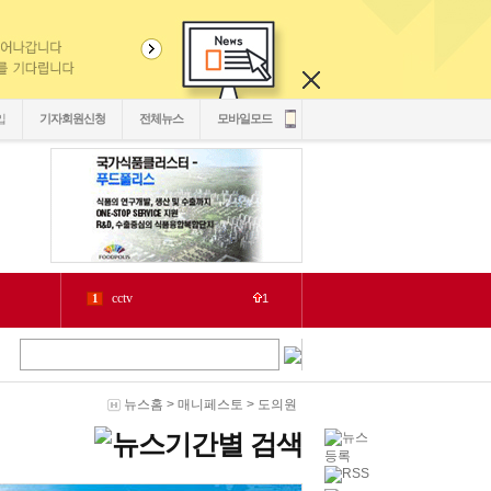
입
기자회원신청
전체뉴스
모바일모드
cctv
1
1
LH
2
1
chlwntjd
3
22
4
3
2030
5
뉴스홈
>
매니페스토
>
도의원
1
6
2
源
7
1
泥
8
6
二쇱감
9
2