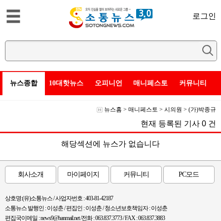
로그인
뉴스종합
10대핫뉴스
오피니언
매니페스토
커뮤니티
뉴스홈
>
매니페스토
>
시의원
>
(가)박종규
현재 등록된 기사
0
건
해당섹션에 뉴스가 없습니다
회사소개
마이페이지
커뮤니티
PC모드
상호명:(유)소통뉴스 / 사업자번호 : 403-81-42187
소통뉴스 발행인 : 이성춘 / 편집인 : 이성춘 / 청소년보호책임자 : 이성춘
편집국이메일 : news9@hanmail.net /전화 : 063.837.3773 / FAX : 063.837.3883