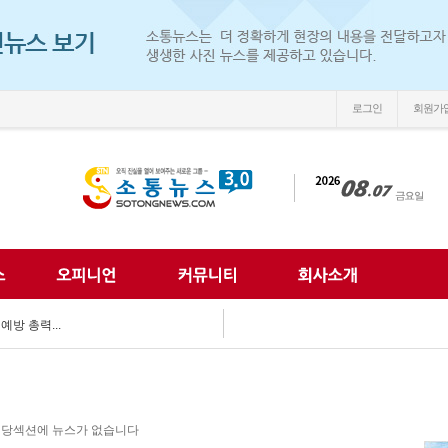
로그인
회원가
우뚝’...
다…'익산 시민아카데...
 어르신 안전 챙겨...
예방 총력...
는 든든한 동반자...
 예찰 '팔 걷어'...
마지를 만나다"...
시장, 폭염 속 ...
 함께...
당섹션에 뉴스가 없습니다
나눔문화 확산 앞장...