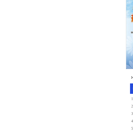
우뚝’...
1
2
3
4
5