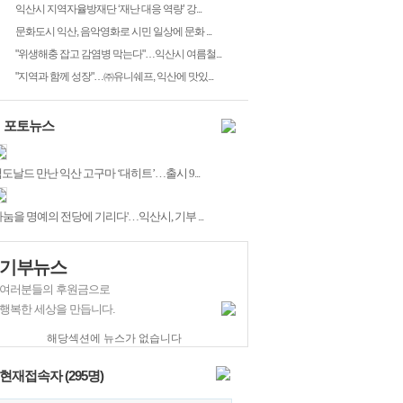
익산시 지역자율방재단 ‘재난 대응 역량’ 강...
문화도시 익산, 음악영화로 시민 일상에 문화 ...
"위생해충 잡고 감염병 막는다"…익산시 여름철...
"지역과 함께 성장"…㈜유니쉐프, 익산에 맛있...
포토뉴스
도날드 만난 익산 고구마 ‘대히트’…출시 9...
나눔을 명예의 전당에 기리다'…익산시, 기부 ...
기부뉴스
여러분들의 후원금으로
행복한 세상을 만듭니다.
해당섹션에 뉴스가 없습니다
현재접속자 (
295
명)