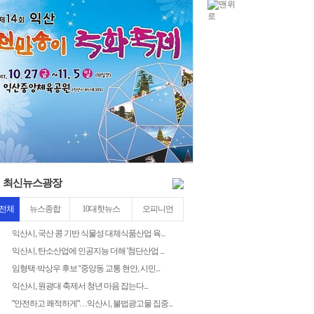
22
4
3
최신뉴스광장
전체
뉴스종합
10대핫뉴스
오피니언
익산시, 국산 콩 기반 식물성 대체식품산업 육...
익산시, 탄소산업에 인공지능 더해 '첨단산업 ...
임형택·박상우 후보 “중앙동 교통 현안, 시민...
익산시, 원광대 축제서 청년 마음 잡는다...
"안전하고 쾌적하게"…익산시, 불법광고물 집중...