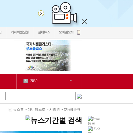
입
기자회원신청
전체뉴스
모바일모드
2030
5
1
6
2
源
7
1
泥
8
5
二쇱감
9
2
뉴스홈
>
매니페스토
>
시의원
>
(가)박종규
紐⑦
10
2
cctv
1
1
LH
2
1
chlwntjd
3