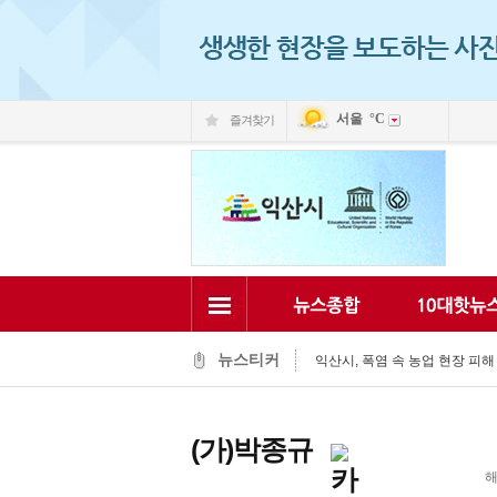
서울
°C
즐겨찾기
익산시, 동물 신약 개발 전진기지 ‘
시민과 함께 익산의 미래를 그리
김충영 의장, 폭염 속 경로당 찾아
뉴스티커
익산시, 폭염 속 농업 현장 피해 
익산시, 청소년의 활기찬 일상 돕
익산시-자율방재단, 폭염 대응 현장
익산 백제문화체험관 "성왕과 미
(가)박종규
‘어르신들 건강을 지켜라’…최정호 
청년 자신감 회복·도전, 익산시가
해
초록우산 익산후원회·(주)미첼, 