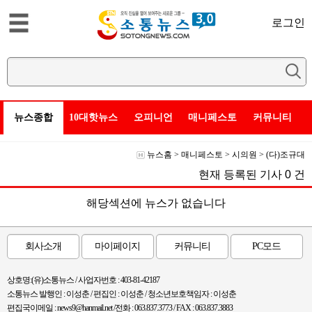
로그인
뉴스종합
10대핫뉴스
오피니언
매니페스토
커뮤니티
뉴스홈
>
매니페스토
>
시의원
>
(다)조규대
현재 등록된 기사
0
건
해당섹션에 뉴스가 없습니다
회사소개
마이페이지
커뮤니티
PC모드
상호명:(유)소통뉴스 / 사업자번호 : 403-81-42187
소통뉴스 발행인 : 이성춘 / 편집인 : 이성춘 / 청소년보호책임자 : 이성춘
편집국이메일 : news9@hanmail.net /전화 : 063.837.3773 / FAX : 063.837.3883