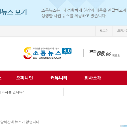
로그인
회원가
우뚝’...
다…'익산 시민아카데...
 어르신 안전 챙겨...
예방 총력...
는 든든한 동반자...
 예찰 '팔 걷어'...
마지를 만나다"...
시장, 폭염 속 ...
 함께...
나눔문화 확산 앞장...
우뚝’...
당섹션에 뉴스가 없습니다