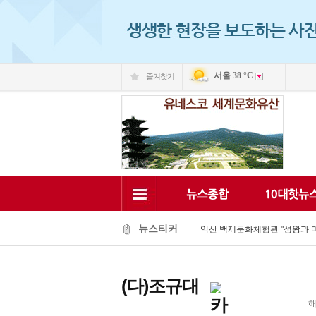
서울
38 °C
즐겨찾기
익산시, 동물 신약 개발 전진기지 ‘
시민과 함께 익산의 미래를 그리
김충영 의장, 폭염 속 경로당 찾아
익산시, 폭염 속 농업 현장 피해 
익산시, 청소년의 활기찬 일상 돕
익산시-자율방재단, 폭염 대응 현장
뉴스티커
익산 백제문화체험관 "성왕과 미
‘어르신들 건강을 지켜라’…최정호 
청년 자신감 회복·도전, 익산시가
초록우산 익산후원회·(주)미첼, 
(다)조규대
익산시, 동물 신약 개발 전진기지 ‘
해