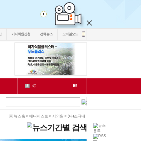
입
기자회원신청
전체뉴스
모바일모드
二쇱감
9
2
紐⑦
10
2
cctv
1
1
LH
2
1
chlwntjd
3
뉴스홈
>
매니페스토
>
시의원
>
(다)조규대
22
4
3
2030
5
1
6
2
源
7
1