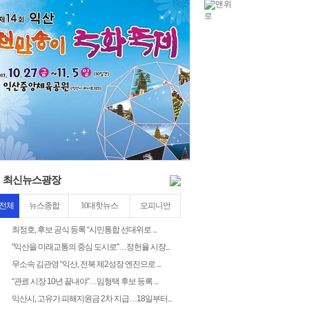
泥
8
5
최신뉴스광장
전체
뉴스종합
10대핫뉴스
오피니언
최정호, 후보 공식 등록 “시민통합 선대위로 ...
"익산을 미래교통의 중심 도시로"…정헌율 시장...
무소속 김관영 “익산, 전북 제2성장 엔진으로 ...
“관료 시장 10년 끝내야”…임형택 후보 등록 ...
익산시, 고유가 피해지원금 2차 지급…18일부터...