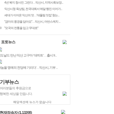
4년 복지 청사진 그린다…익산시, 지역사회보장...
익산시청 육상팀, 전국대회서 메달 행진 이어가...
세대가 이어온 익산의 맛…'대물림 맛집' 찾는...
"금마의 풍경을 담아요"…익산시, 어반스케치 ...
0
"모국의 전통을 입고 무대로"
포토뉴스
도날드 만난 익산 고구마 ‘대히트’…출시 9...
나눔을 명예의 전당에 기리다'…익산시, 기부 ...
기부뉴스
여러분들의 후원금으로
행복한 세상을 만듭니다.
해당섹션에 뉴스가 없습니다
현재접속자 (
1,133
명)