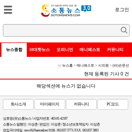
로그인
뉴스종합
10대핫뉴스
오피니언
매니페스토
커뮤니티
뉴스홈
>
매니페스토
>
시의원
>
(바)손문선
현재 등록된 기사
0
건
해당섹션에 뉴스가 없습니다
회사소개
마이페이지
커뮤니티
PC모드
상호명:(유)소통뉴스 / 사업자번호 : 403-81-42187
소통뉴스 발행인 : 이성춘 / 편집인 : 이성춘 / 청소년보호책임자 : 이성춘
편집국이메일 : news9@hanmail.net /전화 : 063.837.3773 / FAX : 063.837.3883