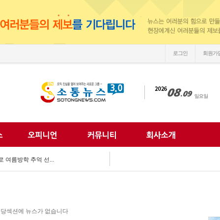
로그인
회원가
손'
 되찾는다...
 미래 해법 모색...
획 마련 박차...
 여름방학 추억 선...
강화...
 합동 캠페인 펼쳐...
 세계문화 잇다...
이웃사랑 실천...
한 여름나기 지원...
당섹션에 뉴스가 없습니다
손'