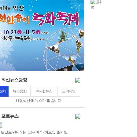
2030
5
최신뉴스광장
전체
뉴스종합
10대핫뉴스
오피니언
해당섹션에 뉴스가 없습니다
포토뉴스
도날드 만난 익산 고구마 ‘대히트’…출시 9...