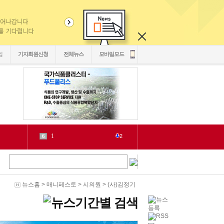
입
기자회원신청
전체뉴스
모바일모드
1
6
2
源
7
1
泥
8
6
二쇱감
9
2
紐⑦
10
2
뉴스홈
>
매니페스토
>
시의원
>
(사)김정기
cctv
1
1
LH
2
1
chlwntjd
3
22
4
3