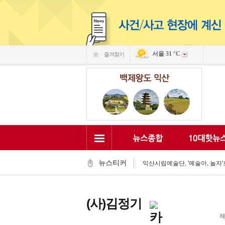
서울
31 °C
즐겨찾기
익산 민-관, K-문화도시 도약 '맞
익산, 머무는 농촌 관광으로 활력
전국 문화도시, 익산서 지속가능한
익산시, 시민 중심 중장기 복지계
뉴스티커
익산시립예술단, '예술아, 놀자'로
익산시, 고립가구 발굴·지원 역량
익산시, 8월 안전점검의 날 민관
익산글로벌문화관, 그림과 축제로
(사)김정기
익산 '모현삼성치과', 나눔으로 
전북은행, 익산 취약계층의 시원
해
익산 민-관, K-문화도시 도약 '맞