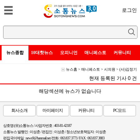
로그인
뉴스종합
10대핫뉴스
오피니언
매니페스토
커뮤니티
뉴스홈
>
매니페스토
>
시의원
>
(사)김정기
현재 등록된 기사
0
건
해당섹션에 뉴스가 없습니다
회사소개
마이페이지
커뮤니티
PC모드
상호명:(유)소통뉴스 / 사업자번호 : 403-81-42187
소통뉴스 발행인 : 이성춘 / 편집인 : 이성춘 / 청소년보호책임자 : 이성춘
편집국이메일 : news9@hanmail.net /전화 : 063.837.3773 / FAX : 063.837.3883