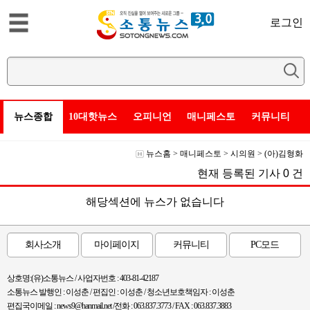
로그인
뉴스종합
10대핫뉴스
오피니언
매니페스토
커뮤니티
뉴스홈
>
매니페스토
>
시의원
>
(아)김형화
현재 등록된 기사
0
건
해당섹션에 뉴스가 없습니다
회사소개
마이페이지
커뮤니티
PC모드
상호명:(유)소통뉴스 / 사업자번호 : 403-81-42187
소통뉴스 발행인 : 이성춘 / 편집인 : 이성춘 / 청소년보호책임자 : 이성춘
편집국이메일 : news9@hanmail.net /전화 : 063.837.3773 / FAX : 063.837.3883