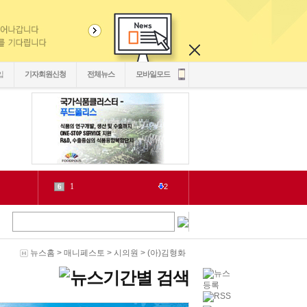
입
기자회원신청
전체뉴스
모바일모드
1
6
2
源
7
1
泥
8
6
二쇱감
9
2
紐⑦
10
2
뉴스홈
>
매니페스토
>
시의원
>
(아)김형화
cctv
1
1
LH
2
1
chlwntjd
3
22
4
3