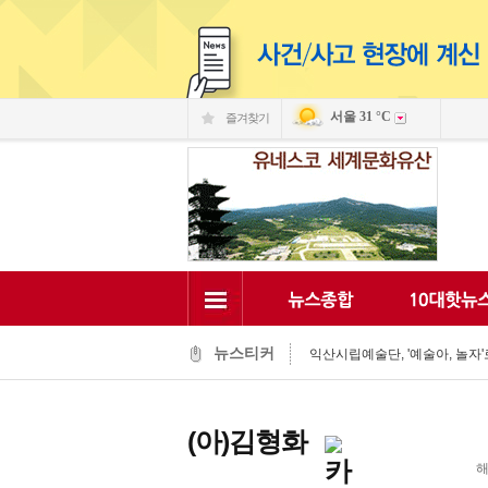
서울
31 °C
즐겨찾기
익산 민-관, K-문화도시 도약 '맞
익산, 머무는 농촌 관광으로 활력
전국 문화도시, 익산서 지속가능한
익산시, 시민 중심 중장기 복지계
뉴스티커
익산시립예술단, '예술아, 놀자'로
익산시, 고립가구 발굴·지원 역량
익산시, 8월 안전점검의 날 민관
익산글로벌문화관, 그림과 축제로
(아)김형화
익산 '모현삼성치과', 나눔으로 
전북은행, 익산 취약계층의 시원
해
익산 민-관, K-문화도시 도약 '맞