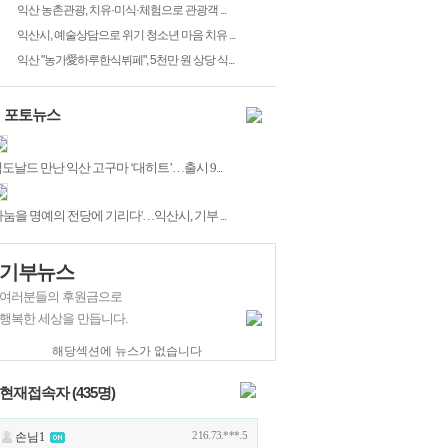
익산 농촌관광, 치유·미식·체험으로 관광객 ...
익산시, 예술상담으로 위기 청소년 마음 치유 ...
익산 "농가愛하루한식뷔페", 5천만 원 상당 식...
포토뉴스
도날드 만난 익산 고구마 ‘대히트’…출시 9...
나눔을 명예의 전당에 기리다'…익산시, 기부 ...
기부뉴스
여러분들의 후원금으로
행복한 세상을 만듭니다.
해당섹션에 뉴스가 없습니다
현재접속자 (
435
명)