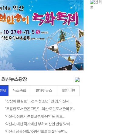
2030
5
최신뉴스광장
전체
뉴스종합
10대핫뉴스
오피니언
"상상이 현실로"…전북 청소년 1만 명, 익산서 ...
"조용한 도서관은 그만"…익산 모현도서관의 유...
익산시, 상반기 특별교부세 44억 원 확보...
익산시, 내년 국가예산 부처 예산안 반영 '막바...
익산시 섬유산업, 'K-방산'으로 체질 바꾼다...