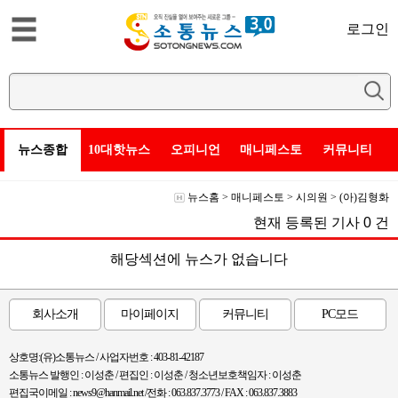
로그인
뉴스종합
10대핫뉴스
오피니언
매니페스토
커뮤니티
뉴스홈
>
매니페스토
>
시의원
>
(아)김형화
현재 등록된 기사
0
건
해당섹션에 뉴스가 없습니다
회사소개
마이페이지
커뮤니티
PC모드
상호명:(유)소통뉴스 / 사업자번호 : 403-81-42187
소통뉴스 발행인 : 이성춘 / 편집인 : 이성춘 / 청소년보호책임자 : 이성춘
편집국이메일 : news9@hanmail.net /전화 : 063.837.3773 / FAX : 063.837.3883