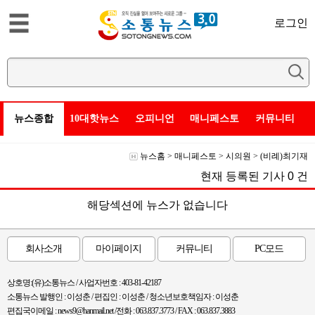
로그인
뉴스종합
10대핫뉴스
오피니언
매니페스토
커뮤니티
뉴스홈
>
매니페스토
>
시의원
>
(비례)최기재
현재 등록된 기사
0
건
해당섹션에 뉴스가 없습니다
회사소개
마이페이지
커뮤니티
PC모드
상호명:(유)소통뉴스 / 사업자번호 : 403-81-42187
소통뉴스 발행인 : 이성춘 / 편집인 : 이성춘 / 청소년보호책임자 : 이성춘
편집국이메일 : news9@hanmail.net /전화 : 063.837.3773 / FAX : 063.837.3883