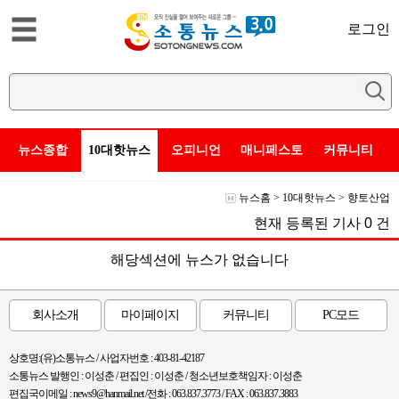
로그인
뉴스종합
10대핫뉴스
오피니언
매니페스토
커뮤니티
뉴스홈
>
10대핫뉴스
>
향토산업
현재 등록된 기사
0
건
해당섹션에 뉴스가 없습니다
회사소개
마이페이지
커뮤니티
PC모드
상호명:(유)소통뉴스 / 사업자번호 : 403-81-42187
소통뉴스 발행인 : 이성춘 / 편집인 : 이성춘 / 청소년보호책임자 : 이성춘
편집국이메일 : news9@hanmail.net /전화 : 063.837.3773 / FAX : 063.837.3883