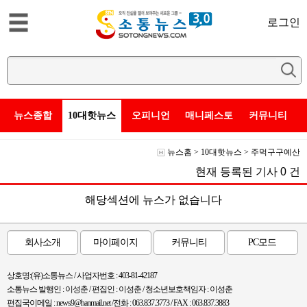
로그인
뉴스종합
10대핫뉴스
오피니언
매니페스토
커뮤니티
뉴스홈
>
10대핫뉴스
>
주먹구구예산
현재 등록된 기사
0
건
해당섹션에 뉴스가 없습니다
회사소개
마이페이지
커뮤니티
PC모드
상호명:(유)소통뉴스 / 사업자번호 : 403-81-42187
소통뉴스 발행인 : 이성춘 / 편집인 : 이성춘 / 청소년보호책임자 : 이성춘
편집국이메일 : news9@hanmail.net /전화 : 063.837.3773 / FAX : 063.837.3883