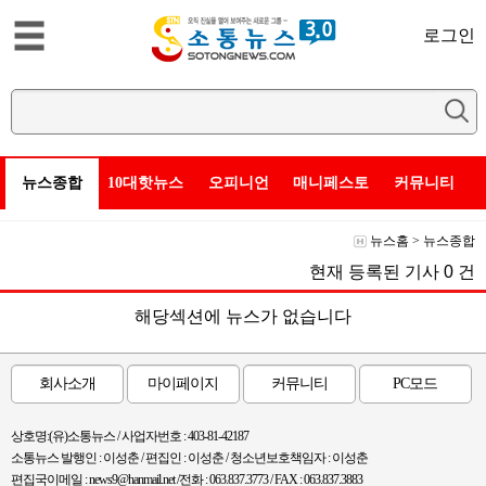
로그인
뉴스종합
10대핫뉴스
오피니언
매니페스토
커뮤니티
뉴스홈
>
뉴스종합
현재 등록된 기사
0
건
해당섹션에 뉴스가 없습니다
회사소개
마이페이지
커뮤니티
PC모드
상호명:(유)소통뉴스 / 사업자번호 : 403-81-42187
소통뉴스 발행인 : 이성춘 / 편집인 : 이성춘 / 청소년보호책임자 : 이성춘
편집국이메일 : news9@hanmail.net /전화 : 063.837.3773 / FAX : 063.837.3883