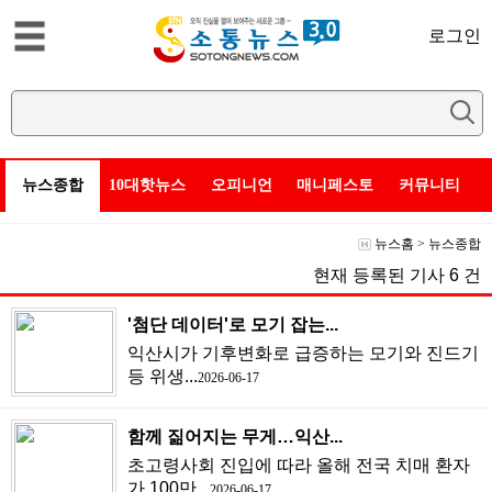
로그인
뉴스종합
10대핫뉴스
오피니언
매니페스토
커뮤니티
뉴스홈
>
뉴스종합
현재 등록된 기사
6
건
'첨단 데이터'로 모기 잡는...
익산시가 기후변화로 급증하는 모기와 진드기
등 위생...
2026-06-17
함께 짊어지는 무게…익산...
초고령사회 진입에 따라 올해 전국 치매 환자
가 100만...
2026-06-17