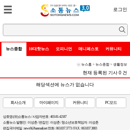
로그인
뉴스종합
10대핫뉴스
오피니언
매니페스토
커뮤니티
뉴스홈
>
뉴스종합
>
생활정보
현재 등록된 기사
0
건
해당섹션에 뉴스가 없습니다
회사소개
마이페이지
커뮤니티
PC모드
상호명:(유)소통뉴스 / 사업자번호 : 403-81-42187
소통뉴스 발행인 : 이성춘 / 편집인 : 이성춘 / 청소년보호책임자 : 이성춘
편집국이메일 : news9@hanmail.net /전화 : 063.837.3773 / FAX : 063.837.3883