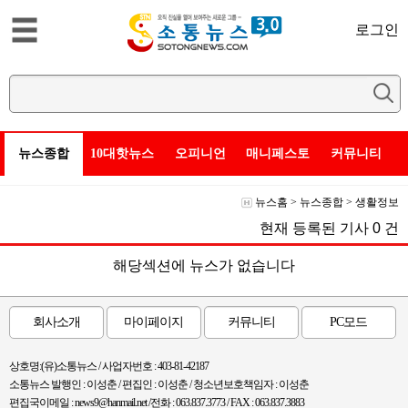
로그인
뉴스종합
10대핫뉴스
오피니언
매니페스토
커뮤니티
뉴스홈
>
뉴스종합
>
생활정보
현재 등록된 기사
0
건
해당섹션에 뉴스가 없습니다
회사소개
마이페이지
커뮤니티
PC모드
상호명:(유)소통뉴스 / 사업자번호 : 403-81-42187
소통뉴스 발행인 : 이성춘 / 편집인 : 이성춘 / 청소년보호책임자 : 이성춘
편집국이메일 : news9@hanmail.net /전화 : 063.837.3773 / FAX : 063.837.3883