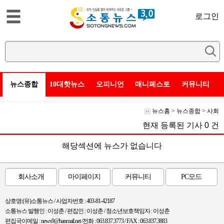
로그인
뉴스종합
10대핫뉴스
오피니언
매니페스토
커뮤니티
뉴스홈
>
뉴스종합
>
사회
현재 등록된 기사
0
건
해당섹션에 뉴스가 없습니다
회사소개
마이페이지
커뮤니티
PC모드
상호명:(유)소통뉴스 / 사업자번호 : 403-81-42187
소통뉴스 발행인 : 이성춘 / 편집인 : 이성춘 / 청소년보호책임자 : 이성춘
편집국이메일 : news9@hanmail.net /전화 : 063.837.3773 / FAX : 063.837.3883