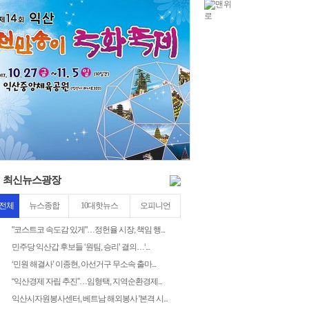
紐⑦
10
2
최신뉴스광장
전체
뉴스종합
10대핫뉴스
오피니언
"코스트코 속도감 있게"…정헌율 시장, 책임 행...
민주당 익산갑 후보들 ‘원팀, 승리’ 결의…‘...
‘민원 해결사’ 이종현, 아선거구 무소속 출마...
“익산경제 자립 추진”…임형택, 지역순환경제...
익산시자원봉사센터, 베트남 해외봉사 '본격 시...