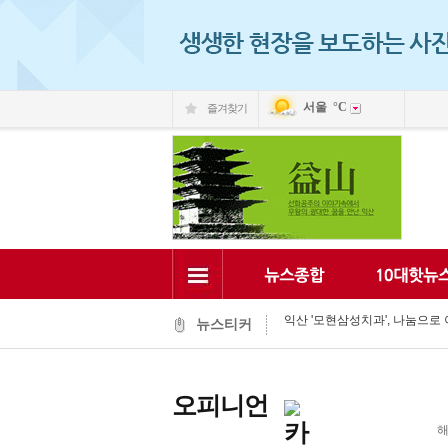
서울
°C
즐겨찾기
익산 민-관, K-문화도시 도약 '맞
익산, 머무는 농촌 관광으로 활력
전국 문화도시, 익산서 지속가능한
익산시, 시민 중심 중장기 복지계
익산시립예술단, '예술아, 놀자'로
익산시, 고립가구 발굴·지원 역량
익산시, 8월 안전점검의 날 민관
익산글로벌문화관, 그림과 축제로
익산 '모현삼성치과', 나눔으로 
뉴스티커
전북은행, 익산 취약계층의 시원
익산 민-관, K-문화도시 도약 '맞
오피니언
해