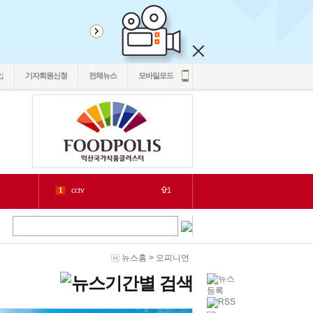
입
기자회원신청
전체뉴스
모바일모드
cctv
1
1
LH
2
1
chlwntjd
3
22
4
3
2030
5
뉴스홈
>
오피니언
1
6
2
源
7
1
泥
8
5
二쇱감
9
2