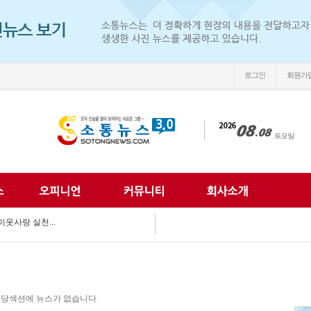
로그인
회원가
손'
 되찾는다...
 미래 해법 모색...
획 마련 박차...
 여름방학 추억 선...
강화...
 합동 캠페인 펼쳐...
 세계문화 잇다...
이웃사랑 실천...
한 여름나기 지원...
손'
당섹션에 뉴스가 없습니다