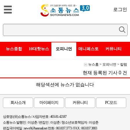
로그인
뉴스종합
10대핫뉴스
오피니언
매니페스토
커뮤니티
뉴스홈
>
오피니언
>
칼럼
현재 등록된 기사
0
건
해당섹션에 뉴스가 없습니다
회사소개
마이페이지
커뮤니티
PC모드
상호명:(유)소통뉴스 / 사업자번호 : 403-81-42187
소통뉴스 발행인 : 이성춘 / 편집인 : 이성춘 / 청소년보호책임자 : 이성춘
편집국이메일 : news9@hanmail.net /전화 : 063.837.3773 / FAX : 063.837.3883