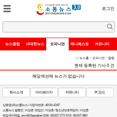
로그인
뉴스종합
10대핫뉴스
오피니언
매니페스토
커뮤니티
뉴스홈
>
오피니언
>
칼럼
현재 등록된 기사
0
건
해당섹션에 뉴스가 없습니다
회사소개
마이페이지
커뮤니티
PC모드
상호명:(유)소통뉴스 / 사업자번호 : 403-81-42187
소통뉴스 발행인 : 이성춘 / 편집인 : 이성춘 / 청소년보호책임자 : 이성춘
편집국이메일 : news9@hanmail.net /전화 : 063.837.3773 / FAX : 063.837.3883