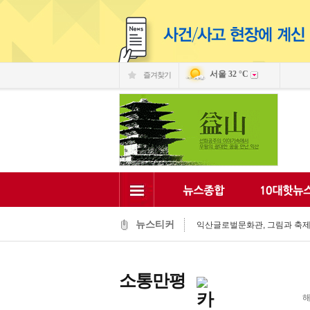
서울
32 °C
즐겨찾기
익산 민-관, K-문화도시 도약 '맞
익산, 머무는 농촌 관광으로 활력
전국 문화도시, 익산서 지속가능한
익산시, 시민 중심 중장기 복지계
익산시립예술단, '예술아, 놀자'로
익산시, 고립가구 발굴·지원 역량
익산시, 8월 안전점검의 날 민관
뉴스티커
익산글로벌문화관, 그림과 축제로
익산 '모현삼성치과', 나눔으로 
전북은행, 익산 취약계층의 시원
익산 민-관, K-문화도시 도약 '맞
소통만평
해