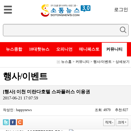
로그인
뉴스종합
10대핫뉴스
오피니언
매니페스토
커뮤니티
뉴스홈
>
커뮤니티
>
행사/이벤트
> 상세보기
행사/이벤트
[행사] 이천 미란다호텔 스파플러스 이용권
2017-06-21 17:07:59
작성인 : happynews
조회 :4979 추천:827
작게 -
크게 +