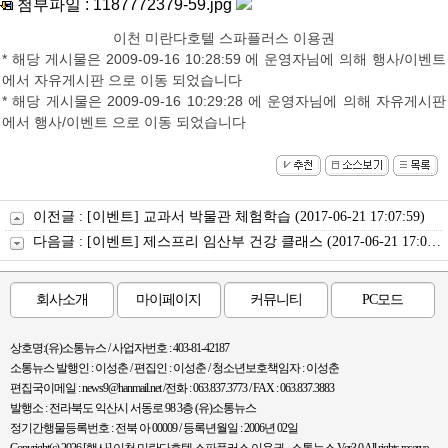
첨부파일 :
1187772379-59.jpg
이천 미란다호텔 스파플러스 이용권
* 해당 게시물은 2009-09-16 10:28:59 에 운영자님에 의해 행사/이벤트
에서 자유게시판 으로 이동 되었습니다
* 해당 게시물은 2009-09-16 10:29:28 에 운영자님에 의해 자유게시판
에서 행사/이벤트 으로 이동 되었습니다
이전글 :
[이벤트] 교과서 박물관 체험학습
(2017-06-21 17:07:59)
다음글 :
[이벤트] 제스프리 임산부 건강 클래스
(2017-06-21 17:07:59)
회사소개
마이페이지
커뮤니티
PC모드
상호명:(유)소통뉴스 / 사업자번호 : 403-81-42187
소통뉴스 발행인 : 이성춘 / 편집인 : 이성춘 / 청소년보호책임자 : 이성춘
편집국이메일 : news9@hanmail.net /전화 : 063.837.3773 / FAX : 063.837.3883
발행소 : 전라북도 익산시 서동로 98 3층 (유)소통뉴스
정기간행물등록번호 : 전북 아 00009 / 등록년월일 : 2006년 02일