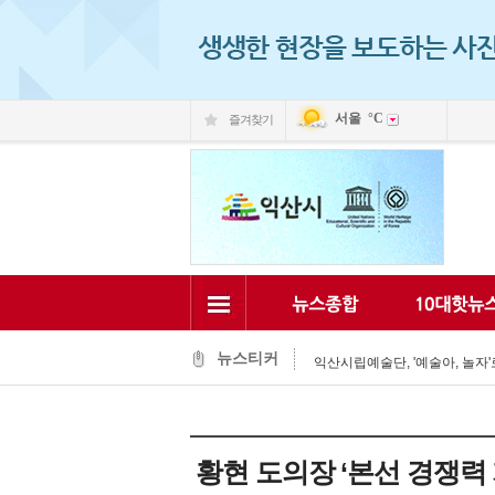
서울
°C
즐겨찾기
익산 민-관, K-문화도시 도약 '맞
익산, 머무는 농촌 관광으로 활력
전국 문화도시, 익산서 지속가능한
익산시, 시민 중심 중장기 복지계
뉴스티커
익산시립예술단, '예술아, 놀자'로
익산시, 고립가구 발굴·지원 역량
익산시, 8월 안전점검의 날 민관
익산글로벌문화관, 그림과 축제로
익산 '모현삼성치과', 나눔으로 
황현 도의장 ‘본선 경쟁력 
전북은행, 익산 취약계층의 시원
익산 민-관, K-문화도시 도약 '맞