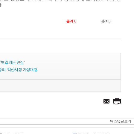
.
올려
0
내려
0
‘헷갈리는 민심’
승리’ 익산시장 가상대결
뉴스댓글보기