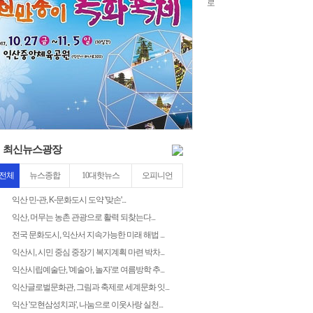
chlwntjd
3
최신뉴스광장
전체
뉴스종합
10대핫뉴스
오피니언
익산 민-관, K-문화도시 도약 '맞손'...
익산, 머무는 농촌 관광으로 활력 되찾는다...
전국 문화도시, 익산서 지속가능한 미래 해법 ...
익산시, 시민 중심 중장기 복지계획 마련 박차...
익산시립예술단, '예술아, 놀자'로 여름방학 추...
익산글로벌문화관, 그림과 축제로 세계문화 잇...
익산 '모현삼성치과', 나눔으로 이웃사랑 실천...