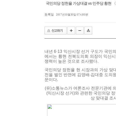
국민의당 정헌율 가상대결 vs 민주당 황현 
등록일
2017년10월30일 07시00분
내년 6·13 익산시장 선거 구도가 국
에서는 황현 전북도의회 의장이 익산시장
쟁력이 높은 것으로 조사됐다.
국민의당 정헌율 현 시장과의 가상 맞
전을 벌인 반면에 김영배‧김대중 도의
문이다.
(유)소통뉴스가 여론조사 전문기관에 의뢰
(익산시장 선거)와 관련한 국민의당 정
상 맞대결 조사