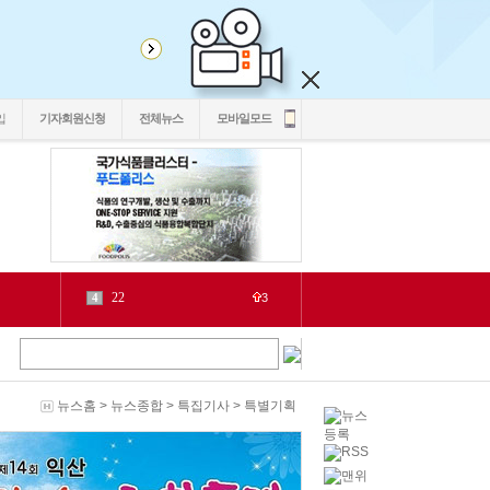
입
기자회원신청
전체뉴스
모바일모드
22
4
3
2030
5
1
6
2
源
7
1
泥
8
6
뉴스홈
>
뉴스종합
>
특집기사
>
특별기획
二쇱감
9
2
紐⑦
10
2
cctv
1
1
LH
2
1