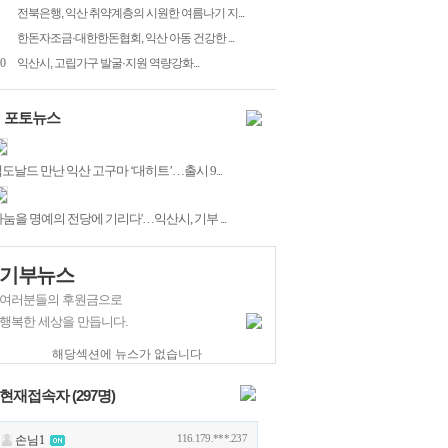
전북은행, 익산 취약계층의 시원한 여름나기 지...
한돈자조금·대한한돈협회, 익산 아동 건강한 ...
0
익산시, 고립가구 발굴·지원 역량강화...
포토뉴스
도날드 만난 익산 고구마 ‘대히트’…출시 9...
나눔을 명예의 전당에 기리다'…익산시, 기부 ...
기부뉴스
여러분들의 후원금으로
행복한 세상을 만듭니다.
해당섹션에 뉴스가 없습니다
현재접속자 (
297
명)