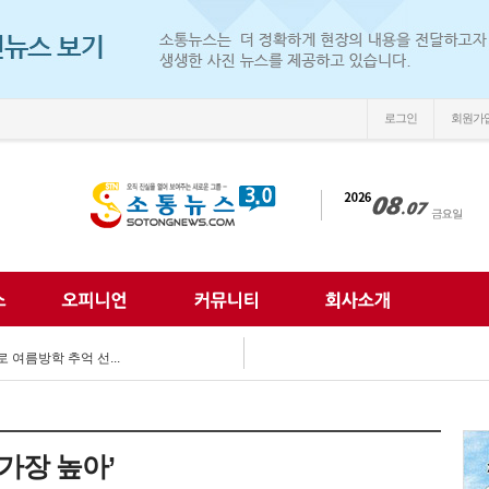
로그인
회원가
손'
 되찾는다...
 미래 해법 모색...
획 마련 박차...
 여름방학 추억 선...
강화...
 합동 캠페인 펼쳐...
 세계문화 잇다...
이웃사랑 실천...
가장 높아’
한 여름나기 지원...
손'