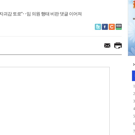
손'
괴감 토로”‥임 의원 행태 비판 댓글 이어져
1
2
3
4
5
6
7