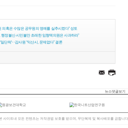
된 의혹은 수많은 공무원의 명예를 실추시켰다” 성토
 행정불신·시민불안 초래한 임형택의원은 사과하라”
일단락'‥감사원 “익산시, 문제없다” 결론
뉴스댓글보기
본 사이트내 모든 컨텐츠는 저작권법 보호를 받으며, 무단복제 및 복사배포를 금합니다