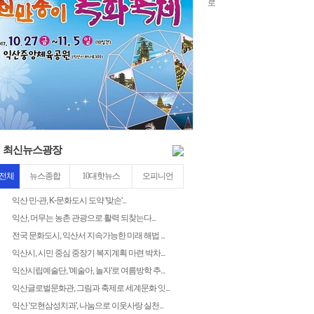
chlwntjd
3
최신뉴스광장
전체
뉴스종합
10대핫뉴스
오피니언
익산 민-관, K-문화도시 도약 '맞손'...
익산, 머무는 농촌 관광으로 활력 되찾는다...
전국 문화도시, 익산서 지속가능한 미래 해법 ...
익산시, 시민 중심 중장기 복지계획 마련 박차...
익산시립예술단, '예술아, 놀자'로 여름방학 추...
익산글로벌문화관, 그림과 축제로 세계문화 잇...
익산 '모현삼성치과', 나눔으로 이웃사랑 실천...