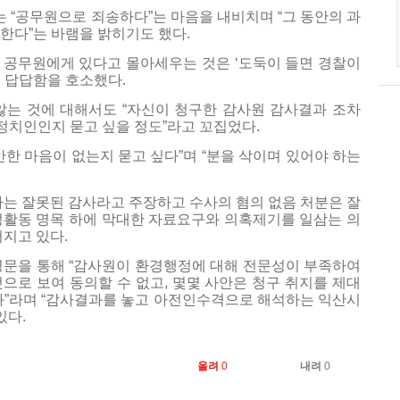
“공무원으로 죄송하다”는 마음을 내비치며 “그 동안의 과
한다”는 바램을 밝히기도 했다.
 공무원에게 있다고 몰아세우는 것은 ‘도둑이 들면 경찰이
 답답함을 호소했다.
않는 것에 대해서도 “자신이 청구한 감사원 감사결과 조차
 정치인인지 묻고 싶을 정도”라고 꼬집었다.
안한 마음이 없는지 묻고 싶다”며 “분을 삭이며 있어야 하는
사는 잘못된 감사라고 주장하고 수사의 혐의 없음 처분은 잘
‘의정활동 명목 하에 막대한 자료요구와 의혹제기를 일삼는 의
어지고 있다.
명문을 통해 “감사원이 환경행정에 대해 전문성이 부족하여
으로 보여 동의할 수 없고, 몇몇 사안은 청구 취지를 제대
과”라며 “감사결과를 놓고 아전인수격으로 해석하는 익산시
있다.
올려
0
내려
0