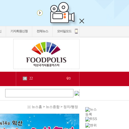
입
기자회원신청
전체뉴스
모바일모드
22
4
3
2030
5
1
6
2
源
7
1
泥
8
5
뉴스홈
>
뉴스종합
>
정치/행정
二쇱감
9
2
紐⑦
10
2
cctv
1
1
LH
2
1