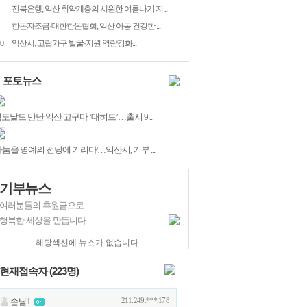
전북은행, 익산 취약계층의 시원한 여름나기 지...
한돈자조금·대한한돈협회, 익산 아동 건강한 ...
0
익산시, 고립가구 발굴·지원 역량강화...
포토뉴스
도날드 만난 익산 고구마 ‘대히트’…출시 9...
나눔을 명예의 전당에 기리다'…익산시, 기부 ...
기부뉴스
여러분들의 후원금으로
행복한 세상을 만듭니다.
해당섹션에 뉴스가 없습니다
현재접속자 (
223
명)