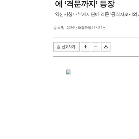
익산 민-관, K-문화도시 도약 '맞
에 ‘격문까지’ 등장
익산시청 내부게시판에 격문 “공직자로서의 자
등록일
2020년10월29일 18시32분