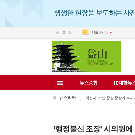
서울
25 °C
즐겨찾기
익산 민-관, K-문화도시 도약 '맞
익산, 머무는 농촌 관광으로 활력
전국 문화도시, 익산서 지속가능한
익산시, 시민 중심 중장기 복지계
뉴스티커
익산시립예술단, '예술아, 놀자'로
익산시, 고립가구 발굴·지원 역량
익산시, 8월 안전점검의 날 민관
익산글로벌문화관, 그림과 축제로
익산 '모현삼성치과', 나눔으로 
‘행정불신 조장’ 시의원에
전북은행, 익산 취약계층의 시원