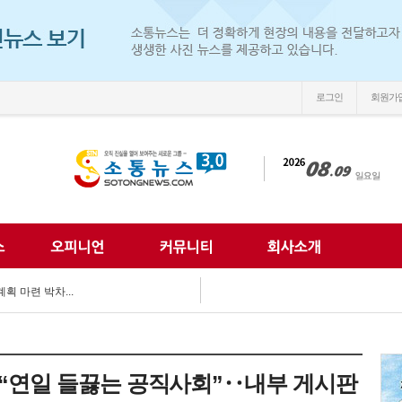
로그인
회원가
손'
 되찾는다...
 미래 해법 모색...
획 마련 박차...
 여름방학 추억 선...
강화...
 합동 캠페인 펼쳐...
 세계문화 잇다...
이웃사랑 실천...
 “연일 들끓는 공직사회”‥내부 게시판
한 여름나기 지원...