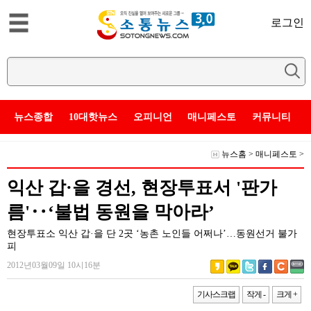
로그인
뉴스종합
10대핫뉴스
오피니언
매니페스토
커뮤니티
뉴스홈
>
매니페스토
>
익산 갑·을 경선, 현장투표서 '판가
름'‥‘불법 동원을 막아라’
현장투표소 익산 갑·을 단 2곳 ‘농촌 노인들 어쩌나’…동원선거 불가
피
2012년03월09일 10시16분
기사스크랩
작게 -
크게 +