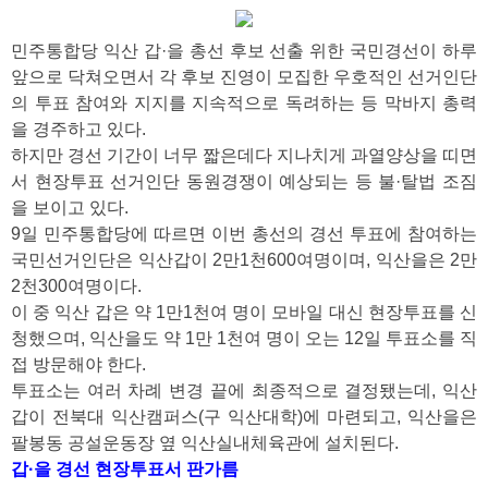
민주통합당 익산 갑·을 총선 후보 선출 위한 국민경선이 하루
앞으로 닥쳐오면서 각 후보 진영이 모집한 우호적인 선거인단
의 투표 참여와 지지를 지속적으로 독려하는 등 막바지 총력
을 경주하고 있다.
하지만 경선 기간이 너무 짧은데다 지나치게 과열양상을 띠면
서 현장투표 선거인단 동원경쟁이 예상되는 등 불·탈법 조짐
을 보이고 있다.
9일 민주통합당에 따르면 이번 총선의 경선 투표에 참여하는
국민선거인단은 익산갑이 2만1천600여명이며, 익산을은 2만
2천300여명이다.
이 중 익산 갑은 약 1만1천여 명이 모바일 대신 현장투표를 신
청했으며, 익산을도 약 1만 1천여 명이 오는 12일 투표소를 직
접 방문해야 한다.
투표소는 여러 차례 변경 끝에 최종적으로 결정됐는데, 익산
갑이 전북대 익산캠퍼스(구 익산대학)에 마련되고, 익산을은
팔봉동 공설운동장 옆 익산실내체육관에 설치된다.
갑·을 경선 현장투표서 판가름