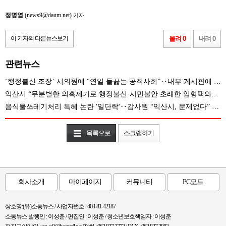
정명열
(news9@daum.net)
기자
이 기자의 다른뉴스보기
올려 0
내려 0
관련뉴스
‘행정불신 조장’ 시의원에 “연일 들끓는 공직사회”‥내부 게시판에 ‘격문까지’ 등장
익산시 “무분별한 의혹제기로 행정불신·시민불안 초래한 임형택의원은 사과하라”
음식물쓰레기처리 특혜 논란 '일단락'‥감사원 “익산시, 문제없다” 결론
목록으로
스크랩하기
회사소개
마이페이지
커뮤니티
PC모드
상호명:(유)소통뉴스 / 사업자번호 : 403-81-42187
소통뉴스 발행인 : 이성춘 / 편집인 : 이성춘 / 청소년보호책임자 : 이성춘