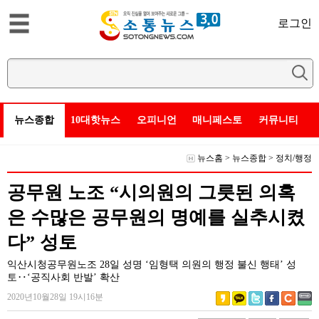
로그인
뉴스종합
10대핫뉴스
오피니언
매니페스토
커뮤니티
뉴스홈
>
뉴스종합
>
정치/행정
공무원 노조 “시의원의 그릇된 의혹
은 수많은 공무원의 명예를 실추시켰
다” 성토
익산시청공무원노조 28일 성명 ‘임형택 의원의 행정 불신 행태’ 성
토‥‘공직사회 반발’ 확산
2020년10월28일 19시16분