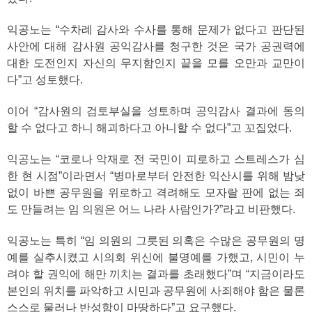
익공노는 “수차례 감사와 수사를 통해 문제가 없다고 판단된
사안에 대해 감사원 공익감사를 청구한 것은 국가 공권력에
대한 도전인지 자신의 무지함인지 끝을 모를 오만과 교만이
다”고 성토했다.
이어 “감사원의 검토부실을 성토하며 공익감사 결과에 동의
할 수 없다고 하니 해괴하다고 아니할 수 없다”고 꼬집었다.
익공노는 “코로나 악재로 전 국민이 피로하고 스트레스가 심
한 현 시점”이라면서 “병마로부터 안전한 익산시를 위해 밤낮
없이 바쁜 공무원을 위로하고 격려해도 모자랄 판에 없는 죄
도 만들려는 임 의원은 어느 나라 사람인가?”라고 비판했다.
익공노는 특히 “임 의원의 그릇된 의혹은 수많은 공무원의 명
예를 실추시켰고 시의회 위신에 불명예를 가했고, 시민이 누
려야 할 권익에 해만 끼치는 결과를 초래했다”며 “지금이라도
본인의 위치를 파악하고 시민과 공무원에 사죄해야 함은 물론
스스로 물러나 반성함이 마땅하다”고 요구했다.