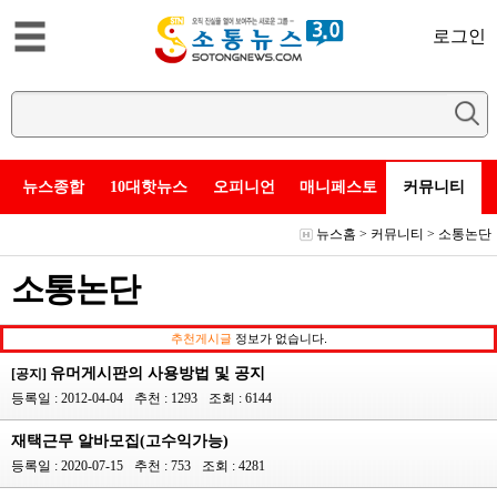
로그인
뉴스종합
10대핫뉴스
오피니언
매니페스토
커뮤니티
뉴스홈
>
커뮤니티
>
소통논단
소통논단
추천게시글
정보가 없습니다.
유머게시판의 사용방법 및 공지
[공지]
등록일 : 2012-04-04
추천 : 1293
조회 : 6144
재택근무 알바모집(고수익가능)
등록일 : 2020-07-15
추천 : 753
조회 : 4281