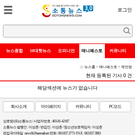
로그인
뉴스종합
10대핫뉴스
오피니언
매니페스토
커뮤니티
뉴스홈
>
매니페스토
>
제언방
현재 등록된 기사
0
건
해당섹션에 뉴스가 없습니다
회사소개
마이페이지
커뮤니티
PC모드
상호명:(유)소통뉴스 / 사업자번호 : 403-81-42187
소통뉴스 발행인 : 이성춘 / 편집인 : 이성춘 / 청소년보호책임자 : 이성춘
편집국이메일 : news9@hanmail.net /전화 : 063.837.3773 / FAX : 063.837.3883