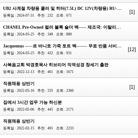
UB2 사계절 차량용 쿨러 및 히터(7.5L) DC 12V(차량용) RU-705CAR---차량/캠핑/레저용 C99 Car Powder F...
[1]
등록일 : 2024-07-31
추천 : 232
조회 : 671
CHANEL Pre-Owned 컬러 블록 숄더 백----- 제조국: 이탈리아 스타일 블랙, 화이트 색상 플렉시글라스 컬...
등록일 : 2024-03-25
추천 : 349
조회 : 880
Jacquemus -----르 바니토 가죽 토트 백------- 무료 반품 서비스 14일 이내 무료 반품으로 편리...
[12]
등록일 : 2024-03-25
추천 : 432
조회 : 931
사복음교회 박경호목사 히브리어 직역성경 창세기 출판
등록일 : 2022-12-13
추천 : 461
조회 : 1671
직원채용 상반기
[1]
등록일 : 2022-05-16
추천 : 535
조회 : 2360
집에서 3시간 업무 가능 하신분
등록일 : 2022-05-06
추천 : 445
조회 : 2171
직원채용 상반기
등록일 : 2022-02-15
추천 : 491
조회 : 2233