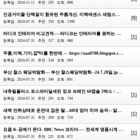
등록일 : 2024-11-11
추천 : 295
조회 : 898
인공거미줄 단백질이 함유된 주름개선, 미백에센스 세럼스킨케어 제품으로 각종 성장인자담백질들과 ATP, ...
[9]
등록일 : 2024-07-31
추천 : 359
조회 : 1390
라디크 인테리어 비교견적----라디크는 인테리어를 원하는 고객들에게 지역별 전문 상담사들이 고객님이 원...
[1]
등록일 : 2024-07-31
추천 : 317
조회 : 968
주름,미백,기미,잡⁰티를 한번에 --- https://aaa0708.blogspot.com/2024/02/k-top.html 인공거미줄 단백...
등록일 : 2024-07-31
추천 : 334
조회 : 994
부산 찰스 웨딩박람회--- 부산 찰스웨딩박람회--24.7.28일.jpg부산 찰스 웨딩박람회 https://ad.cpaad.co...
등록일 : 2024-07-31
추천 : 349
조회 : 891
내츄럴플러스 포스파티딜세린 징코 브레인 60캡슐 3박스 / 기억력 인지력개선 비타민E 아연--- ​ https:...
[1]
등록일 : 2024-07-31
추천 : 291
조회 : 744
새벽 만취상태로 운전대 잡은 딸…60대 엄마 치여 숨져---알코올성 치매,알코올중독증,알코올 의존증------...
[1]
등록일 : 2024-07-31
추천 : 269
조회 : 719
요즘 K-공예가 뜬다- BBC News 코리아---- 전세계 명품시계 시장을 도배해버린 한국 공예 기술의 놀라...
[1]
등록일 : 2024-07-31
추천 : 231
조회 : 672