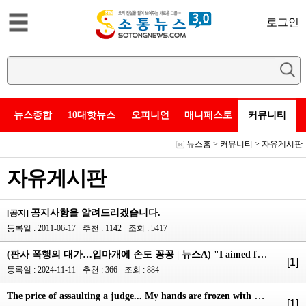
로그인
뉴스종합
10대핫뉴스
오피니언
매니페스토
커뮤니티
뉴스홈
>
커뮤니티
>
자유게시판
자유게시판
공지사항을 알려드리겠습니다.
[공지]
등록일 : 2011-06-17
추천 : 1142
조회 : 5417
(판사 폭행의 대가…입마개에 손도 꽁꽁 | 뉴스A) "I aimed for the back of my head"...A series of U...
[1]
등록일 : 2024-11-11
추천 : 366
조회 : 884
The price of assaulting a judge... My hands are frozen with my mouth covered. ​ (판사 폭행의 대가…...
[1]